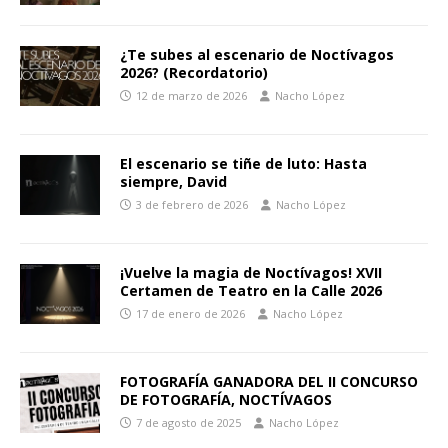
¿Te subes al escenario de Noctívagos
2026? (Recordatorio)
12 de marzo de 2026
Nacho López
El escenario se tiñe de luto: Hasta
siempre, David
3 de febrero de 2026
Nacho López
¡Vuelve la magia de Noctívagos! XVII
Certamen de Teatro en la Calle 2026
17 de enero de 2026
Nacho López
FOTOGRAFÍA GANADORA DEL II CONCURSO
DE FOTOGRAFÍA, NOCTÍVAGOS
7 de agosto de 2025
Nacho López